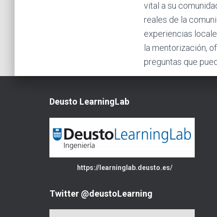
vital a su comunida
reales de la comuni
experiencias local
la mentorización, o
preguntas que puede
Deusto LearningLab
https://learninglab.deusto.es/
Twitter @deustoLearning