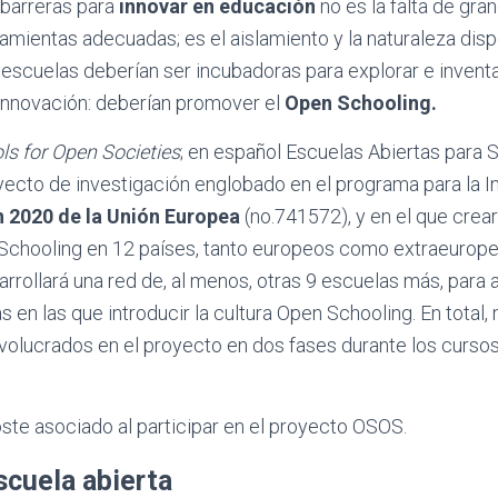
 barreras para
innovar en educación
no es la falta de gra
ramientas adecuadas; es el aislamiento y la naturaleza di
escuelas deberían ser incubadoras para explorar e inventa
 innovación: deberían promover el
Open Schooling.
s for Open Societies
; en español Escuelas Abiertas para
yecto de investigación englobado en el programa para la In
 2020 de la Unión Europea
(no.741572), y en el que cre
chooling en 12 países, tanto europeos como extraeurope
rrollará una red de, al menos, otras 9 escuelas más, para 
s en las que introducir la cultura Open Schooling. En total
nvolucrados en el proyecto en dos fases durante los curs
ste asociado al participar en el proyecto OSOS.
scuela abierta