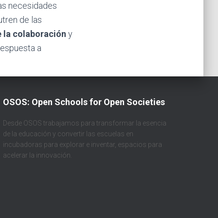
 las necesidades
utren de las
e la colaboración
y
 respuesta a
OSOS: Open Schools for Open Societies
Desde OSOS trabajamos para transformar la esencia
de la educación y convertir las escuelas en
incubadoras para explorar e inventar, espacios para
acelerar la innovación.